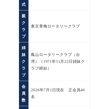
式
親
ク
東京青梅ロータリークラブ
ラ
ブ
姉
妹
鳳山ロータリークラブ（台
ク
湾）（1971年11月22日姉妹ク
ラ
ラブ締結）
ブ
会
2026年7月1日現在 正会員46
員
名
数